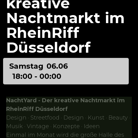
kreative
Nachtmarkt im
RheinRiff
Düsseldorf
Samstag
06.06
18:00 - 00:00
NachtYard - Der kreative Nachtmarkt im
RheinRiff Düsseldorf
Design · Streetfood · Design · Kunst · Beauty ·
Musik · Vintage · Konzepte · Ideen
Einmal im Monat wird die große Halle des