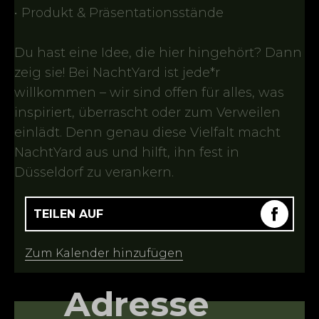
• Produkt & Präsentationsstände
Du hast eine Idee, die hier hingehört? Dann
zeig sie! Bei NachtYard ist jede*r
willkommen – wir sind offen für alles, was
inspiriert, überrascht oder zum Verweilen
einlädt. Denn genau diese Vielfalt macht
NachtYard aus und hilft, ihn fest in
Düsseldorf zu verankern.
TEILEN AUF
Zum Kalender hinzufügen
Adresse