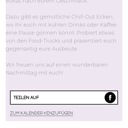
etwas nach eurem Geschmack.
Dazu gibt es gemütliche Chill-Out Ecken,
wo ihr euch mit kühlen Drinks oder Kaffee
eine Pause gönnen könnt. Probiert etwas
von den Food-Trucks und präsentiert euch
gegenseitig eure Ausbeute.
Wir freuen uns auf einen wunderbaren
Nachmittag mit euch!
TEILEN AUF
Zum Kalender hinzufügen