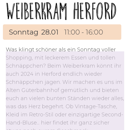
Weiberkram Herford
Sonntag
28.01
11:00 - 16:00
Was klingt schöner als ein Sonntag voller
Shopping, mit leckerem Essen und tollen
Schnäppchen? Beim Weiberkram könnt ihr
auch 2024 in Herford endlich wieder
Schnäppchen jagen. Wir machen es uns im
Alten Güterbahnhof gemütlich und bieten
euch an vielen bunten Ständen wieder alles,
was das Herz begehrt. Ob Vintage-Tasche,
Kleid im Retro-Stil oder einzigartige Second-
Hand-Bluse... hier findet ihr ganz sicher