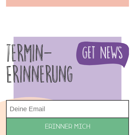
Termin-
Get News
Erinnerung