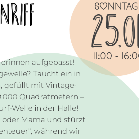
nriff
Sonntag
25.0
11:00 - 16:
gerinnen aufgepasst!
agewelle? Taucht ein in
, gefüllt mit Vintage-
 9.000 Quadratmetern –
rf-Welle in der Halle!
 oder Mama und stürzt
enteuer", während wir