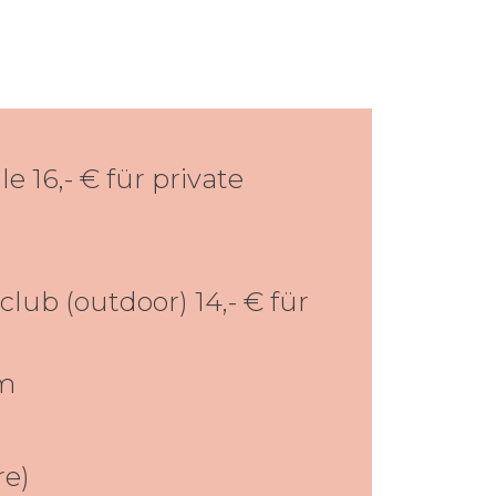
le 16,- € für private
club (outdoor) 14,- € für
 m
re)