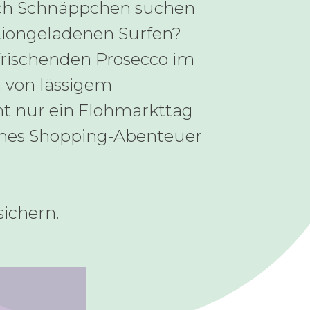
ach Schnäppchen suchen
tiongeladenen Surfen?
frischenden Prosecco im
 von lässigem
cht nur ein Flohmarkttag
iches Shopping-Abenteuer
sichern.