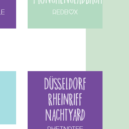
le
REDBOX
Düsseldorf
RheinRiff
NachtYard