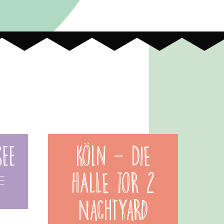
See
Köln - DIE
HALLE Tor 2
e
NachtYard