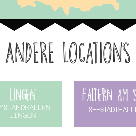
Andere Locations
Lingen
Haltern am 
mslandhallen
Seestadthall
Lingen