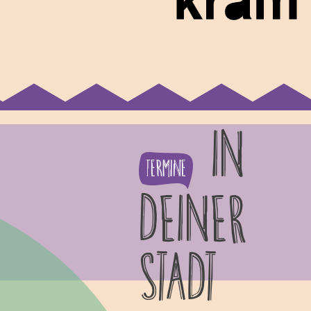
IN
Termine
DEINER
STADT