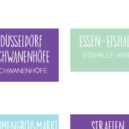
Düsseldorf
Essen-Eishal
chwanenhöfe
Eishalle Wes
chwanenhöfe
umengroßmarkt
Straelen