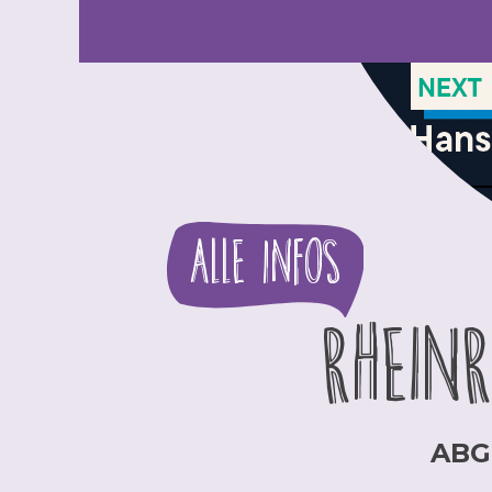
Alle Infos
RHEINR
ABG