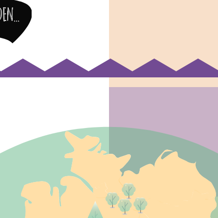
en...