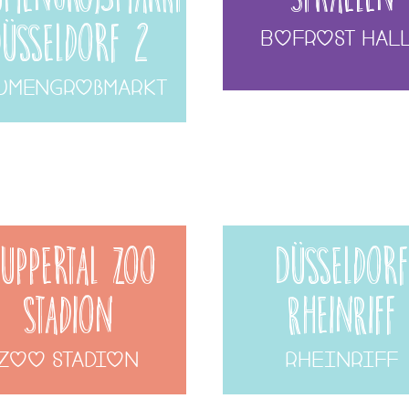
üsseldorf 2
bofrost Hal
umengroßmarkt
uppertal Zoo
Düsseldorf
Stadion
RheinRiff
Zoo Stadion
RheinRiff