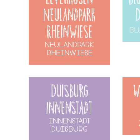
Neulandpark
D
Rheinwiese
Bl
Neulandpark
Rheinwiese
Duisburg
W
Innenstadt
Innenstadt
Duisburg