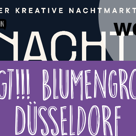
in
T!!! Blumeng
Düsseldorf