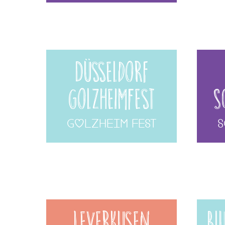
Düsseldorf
GolzheimFest
S
Golzheim Fest
S
Leverkusen
Bl