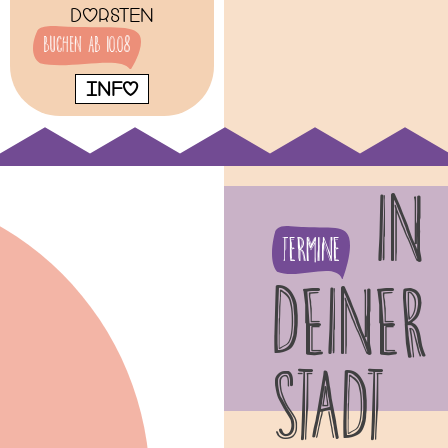
Dorsten
buchen ab 10.08
INFO
IN
Termine
DEINER
STADT