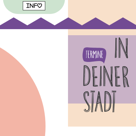
INFO
IN
Termine
DEINER
STADT