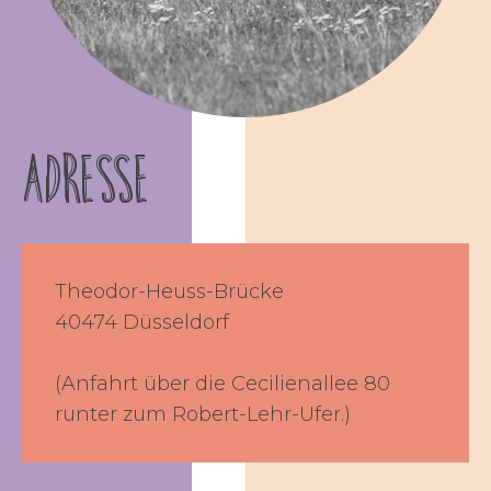
Adresse
Theodor-Heuss-Brücke
40474 Düsseldorf
(Anfahrt über die Cecilienallee 80
runter zum Robert-Lehr-Ufer.)