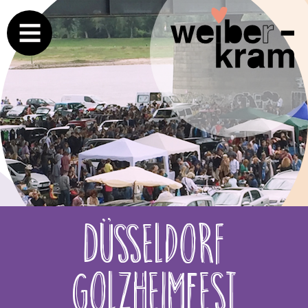
Düsseldorf
GolzheimFest