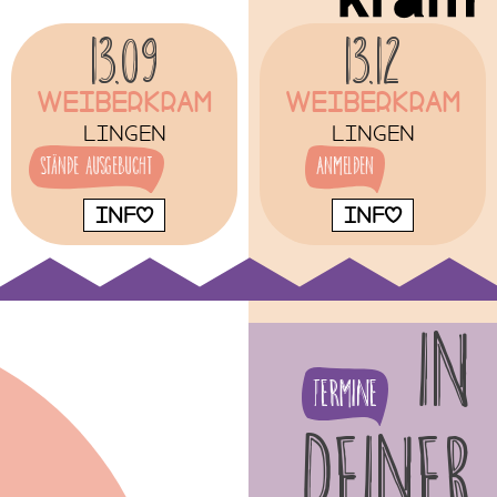
13.09
13.12
Weiberkram
Weiberkram
Lingen
Lingen
Stände ausgebucht
Anmelden
INFO
INFO
IN
Termine
DEINER