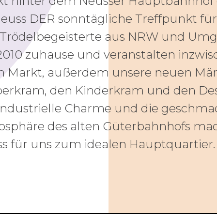
kt hinter dem Neusser Hauptbahnhof g
euss DER sonntägliche Treffpunkt für
Trödelbegeisterte aus NRW und Umge
 2010 zuhause und veranstalten inzwis
n Markt, außerdem unsere neuen Märk
erkram, den Kinderkram und den De
industrielle Charme und die geschma
sphäre des alten Güterbahnhofs ma
s für uns zum idealen Hauptquartier.