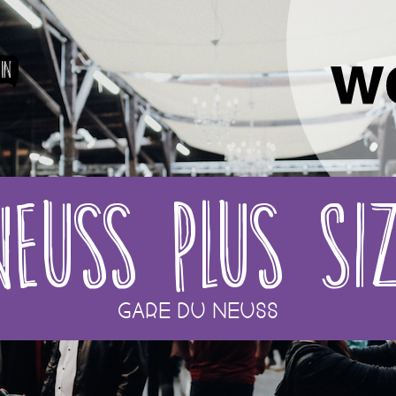
in
euss Plus Si
Gare du Neuss