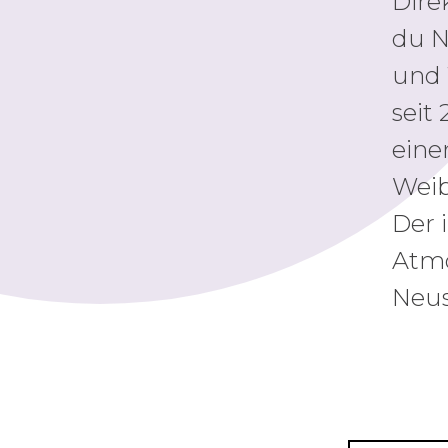
Dire
du N
und 
seit
eine
Weib
Der 
Atmo
Neus