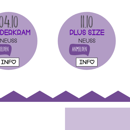
04.10
11.10
derkram
Plus size
Neuss
Neuss
elden
Anmelden
INFO
INFO