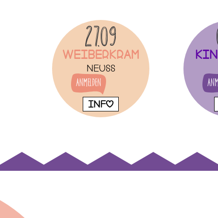
27.09
Weiberkram
Kin
Neuss
Anmelden
Anm
INFO