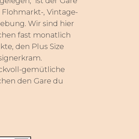
elegen, ist der Gare
 Flohmarkt-, Vintage-
bung. Wir sind hier
chen fast monatlich
te, den Plus Size
signerkram.
ckvoll-gemütliche
chen den Gare du