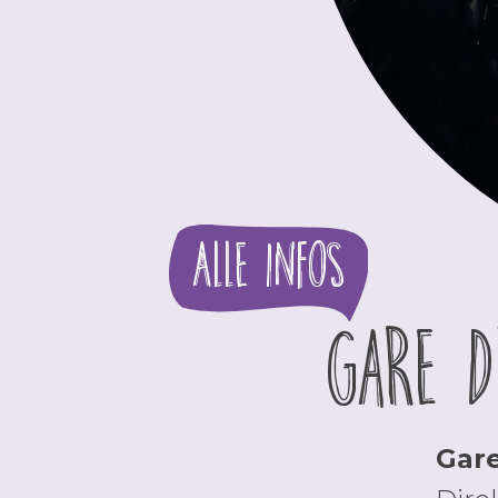
Alle Infos
Gare 
Gare