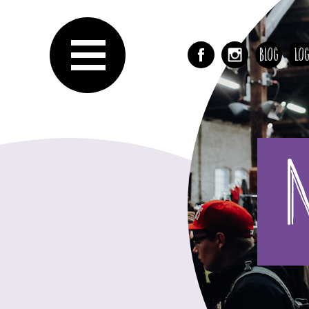
Blog
Log
N