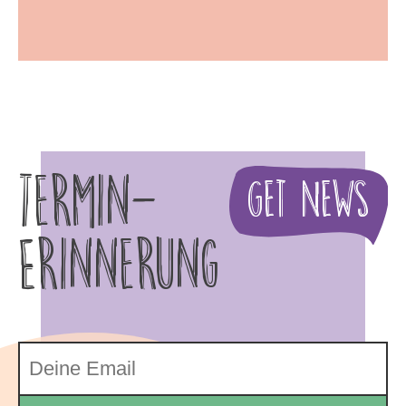
Termin-
Get News
Erinnerung