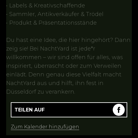
• Labels & Kreativschaffende
• Sammler, Antikverkäufer & Trödel
• Produkt & Präsentationsstände
Du hast eine Idee, die hier hingehört? Dann
zeig sie! Bei NachtYard ist jede*r
willkommen – wir sind offen für alles, was
inspiriert, überrascht oder zum Verweilen
einlädt. Denn genau diese Vielfalt macht
NachtYard aus und hilft, ihn fest in
Düsseldorf zu verankern.
TEILEN AUF
Zum Kalender hinzufügen