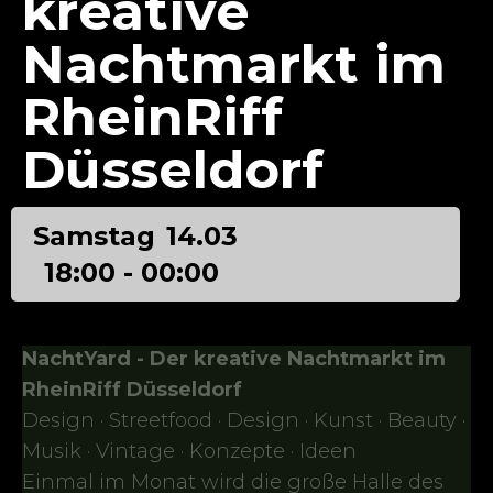
kreative
Nachtmarkt im
RheinRiff
Düsseldorf
Samstag
14.03
18:00 - 00:00
NachtYard - Der kreative Nachtmarkt im
RheinRiff Düsseldorf
Design · Streetfood · Design · Kunst · Beauty ·
Musik · Vintage · Konzepte · Ideen
Einmal im Monat wird die große Halle des