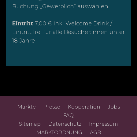
Buchung „Gewerblich“ auswählen.
Eintritt
7,00 € inkl Welcome Drink /
Eintritt frei für alle Besucher:innen unter
18 Jahre
Märkte
Presse
Kooperation
Jobs
FAQ
Sitemap
Datenschutz
Impressum
MARKTORDNUNG
AGB