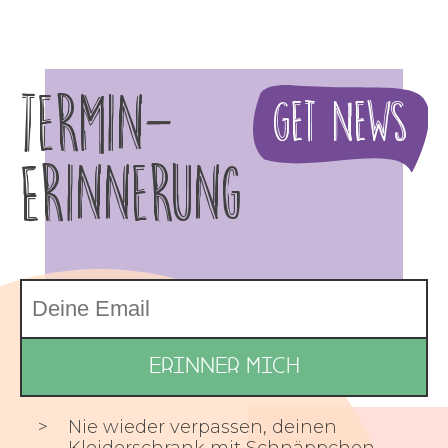
Termin-
Get News
Erinnerung
Nie wieder verpassen, deinen
Kleiderschrank mit Schnäppchen