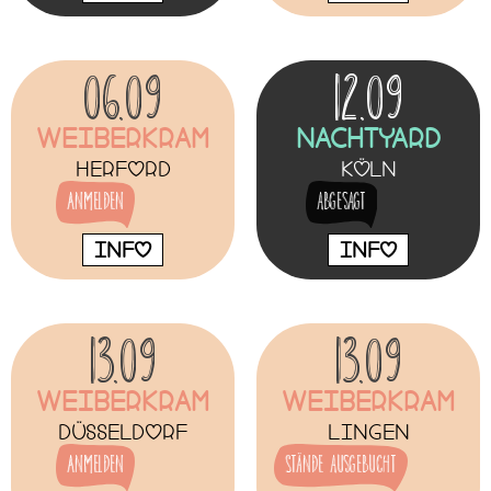
06.09
12.09
Weiberkram
NachtYard
Herford
Köln
Anmelden
abgesagt
INFO
INFO
13.09
13.09
Weiberkram
Weiberkram
Düsseldorf
Lingen
Anmelden
Stände ausgebucht