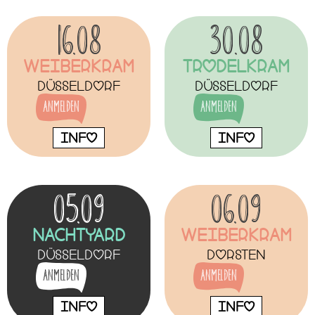
16.08
30.08
Weiberkram
Trodelkram
Düsseldorf
Düsseldorf
Anmelden
Anmelden
INFO
INFO
05.09
06.09
NachtYard
Weiberkram
Düsseldorf
Dorsten
Anmelden
Anmelden
INFO
INFO