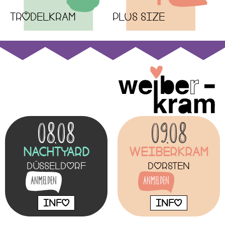
TRÖDELKRAM
PLUS SIZE
08.08
09.08
NachtYard
Weiberkram
Düsseldorf
Dorsten
Anmelden
Anmelden
INFO
INFO