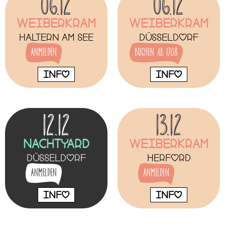
06.12
06.12
Weiberkram
Weiberkram
Haltern am See
Düsseldorf
Anmelden
buchen ab 17.08
INFO
INFO
12.12
13.12
NachtYard
Weiberkram
Düsseldorf
Herford
Anmelden
Anmelden
INFO
INFO